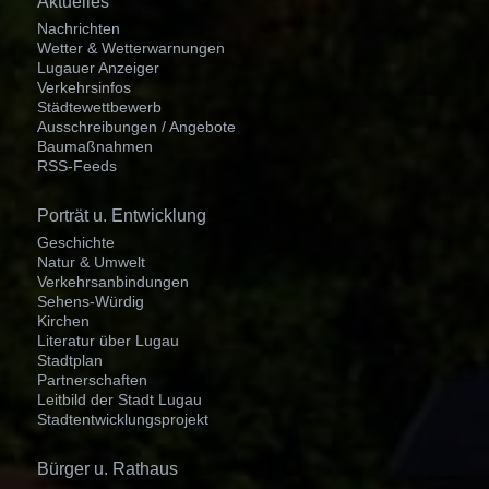
Aktuelles
überspringen
Nachrichten
Wetter & Wetterwarnungen
Lugauer Anzeiger
Verkehrsinfos
Städtewettbewerb
Ausschreibungen / Angebote
Baumaßnahmen
RSS-Feeds
Navigation
Porträt u. Entwicklung
überspringen
Geschichte
Natur & Umwelt
Verkehrsanbindungen
Sehens-Würdig
Kirchen
Literatur über Lugau
Stadtplan
Partnerschaften
Leitbild der Stadt Lugau
Stadtentwicklungsprojekt
Navigation
Bürger u. Rathaus
überspringen