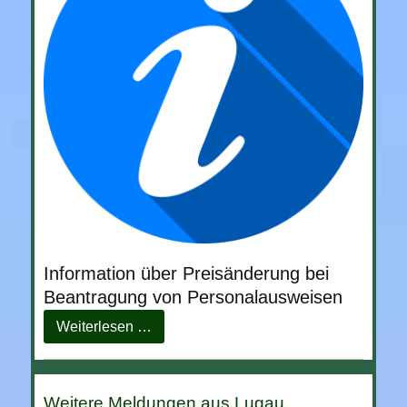
Information über Preisänderung bei
Beantragung von Personalausweisen
Information
Weiterlesen …
über
Preisänderung
bei
Beantragung
Weitere Meldungen aus Lugau