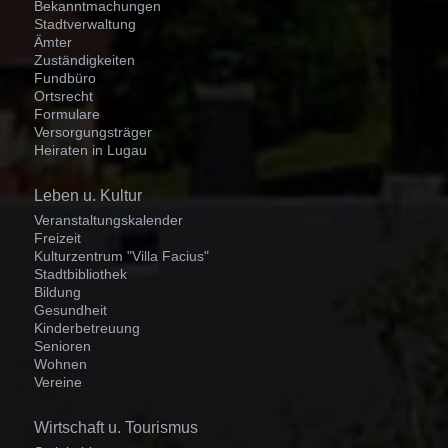
Bekanntmachungen
Stadtverwaltung
Ämter
Zuständigkeiten
Fundbüro
Ortsrecht
Formulare
Versorgungsträger
Heiraten in Lugau
Navigation
Leben u. Kultur
überspringen
Veranstaltungskalender
Freizeit
Kulturzentrum "Villa Facius"
Stadtbibliothek
Bildung
Gesundheit
Kinderbetreuung
Senioren
Wohnen
Vereine
Navigation
Wirtschaft u. Tourismus
überspringen