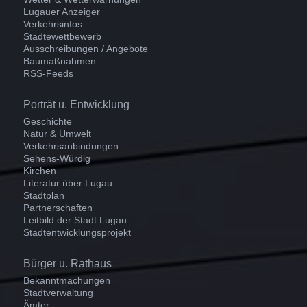
Lugauer Anzeiger
Verkehrsinfos
Städtewettbewerb
Ausschreibungen / Angebote
Baumaßnahmen
RSS-Feeds
Navigation
Porträt u. Entwicklung
überspringen
Geschichte
Natur & Umwelt
Verkehrsanbindungen
Sehens-Würdig
Kirchen
Literatur über Lugau
Stadtplan
Partnerschaften
Leitbild der Stadt Lugau
Stadtentwicklungsprojekt
Navigation
Bürger u. Rathaus
überspringen
Bekanntmachungen
Stadtverwaltung
Ämter