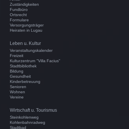
Zuständigkeiten
Fundbüro
Ortsrecht
Formulare
Versorgungsträger
Heiraten in Lugau
Navigation
Leben u. Kultur
überspringen
Veranstaltungskalender
Freizeit
Kulturzentrum "Villa Facius"
Stadtbibliothek
Bildung
Gesundheit
Kinderbetreuung
Senioren
Wohnen
Vereine
Navigation
Wirtschaft u. Tourismus
überspringen
Steinkohlenweg
Kohlenbahnradweg
Stadtbad