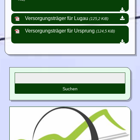
Versorgungsträger für Lugau
(125,2 KiB)
Versorgungsträger für Ursprung
(124,5 KiB)
Suchbegriffe