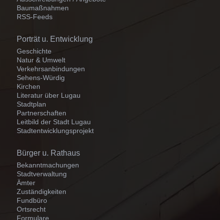
Baumaßnahmen
RSS-Feeds
Navigation
Porträt u. Entwicklung
überspringen
Geschichte
Natur & Umwelt
Verkehrsanbindungen
Sehens-Würdig
Kirchen
Literatur über Lugau
Stadtplan
Partnerschaften
Leitbild der Stadt Lugau
Stadtentwicklungsprojekt
Navigation
Bürger u. Rathaus
überspringen
Bekanntmachungen
Stadtverwaltung
Ämter
Zuständigkeiten
Fundbüro
Ortsrecht
Formulare