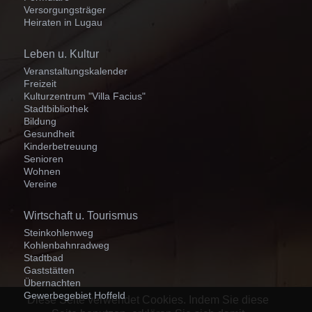
Versorgungsträger
Heiraten in Lugau
Navigation
Leben u. Kultur
überspringen
Veranstaltungskalender
Freizeit
Kulturzentrum "Villa Facius"
Stadtbibliothek
Bildung
Gesundheit
Kinderbetreuung
Senioren
Wohnen
Vereine
Navigation
Wirtschaft u. Tourismus
überspringen
Steinkohlenweg
Kohlenbahnradweg
Stadtbad
Gaststätten
Übernachten
Gewerbegebiet Hoffeld
Diese Seite verwendet Cookies. Indem Sie diese