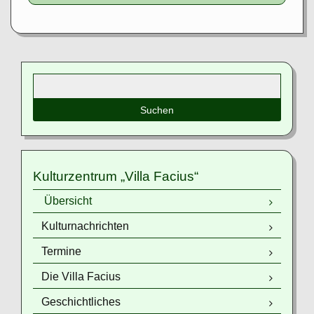
Flucht
und
Vertreibung
Suchbegriffe
Kulturzentrum „Villa Facius“
Navigation
Übersicht
überspringen
Kulturnachrichten
Termine
Die Villa Facius
Geschichtliches