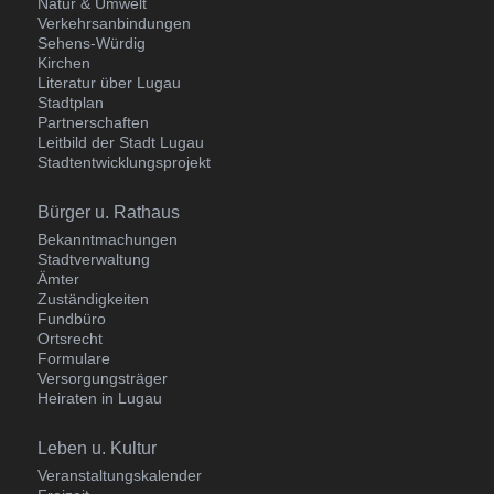
Natur & Umwelt
Verkehrsanbindungen
Sehens-Würdig
Kirchen
Literatur über Lugau
Stadtplan
Partnerschaften
Leitbild der Stadt Lugau
Stadtentwicklungsprojekt
Navigation
Bürger u. Rathaus
überspringen
Bekanntmachungen
Stadtverwaltung
Ämter
Zuständigkeiten
Fundbüro
Ortsrecht
Formulare
Versorgungsträger
Heiraten in Lugau
Navigation
Leben u. Kultur
überspringen
Veranstaltungskalender