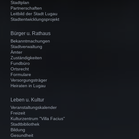
Stadtplan
Partnerschaften
Leitbild der Stadt Lugau
Stadtentwicklungsprojekt
Navigation
Bürger u. Rathaus
überspringen
Bekanntmachungen
Stadtverwaltung
Ämter
Zuständigkeiten
Fundbüro
Ortsrecht
Formulare
Versorgungsträger
Heiraten in Lugau
Navigation
Leben u. Kultur
überspringen
Veranstaltungskalender
Freizeit
Kulturzentrum "Villa Facius"
Stadtbibliothek
Bildung
Gesundheit