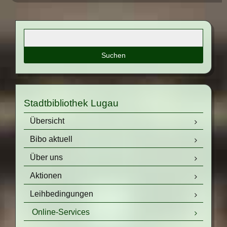
Suchbegriffe
Stadtbibliothek Lugau
Navigation
Übersicht
überspringen
Bibo aktuell
Über uns
Aktionen
Leihbedingungen
Online-Services