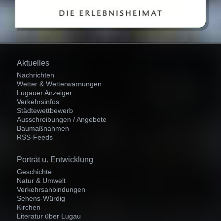
Navigation
Aktuelles
überspringen
Nachrichten
Wetter & Wetterwarnungen
Lugauer Anzeiger
Verkehrsinfos
Städtewettbewerb
Ausschreibungen / Angebote
Baumaßnahmen
RSS-Feeds
Navigation
Porträt u. Entwicklung
überspringen
Geschichte
Natur & Umwelt
Verkehrsanbindungen
Sehens-Würdig
Kirchen
Literatur über Lugau