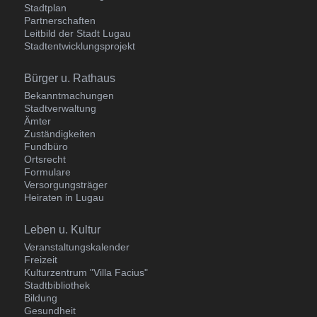
Stadtplan
Partnerschaften
Leitbild der Stadt Lugau
Stadtentwicklungsprojekt
Navigation
Bürger u. Rathaus
überspringen
Bekanntmachungen
Stadtverwaltung
Ämter
Zuständigkeiten
Fundbüro
Ortsrecht
Formulare
Versorgungsträger
Heiraten in Lugau
Navigation
Leben u. Kultur
überspringen
Veranstaltungskalender
Freizeit
Kulturzentrum "Villa Facius"
Stadtbibliothek
Bildung
Gesundheit