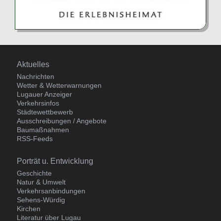
Navigation
Aktuelles
überspringen
Nachrichten
Wetter & Wetterwarnungen
Lugauer Anzeiger
Verkehrsinfos
Städtewettbewerb
Ausschreibungen / Angebote
Baumaßnahmen
RSS-Feeds
Navigation
Porträt u. Entwicklung
überspringen
Geschichte
Natur & Umwelt
Verkehrsanbindungen
Sehens-Würdig
Kirchen
Literatur über Lugau