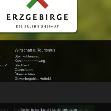
Navigation
Wirtschaft u. Tourismus
überspringen
r
Steinkohlenweg
Kohlenbahnradweg
cius"
Stadtbad
Gaststätten
Übernachten
Gewerbegebiet Hoffeld
u in der Datenschutzerklärung
Einverstanden
Design by
cts
/ Kanal 1 Medienproduktion