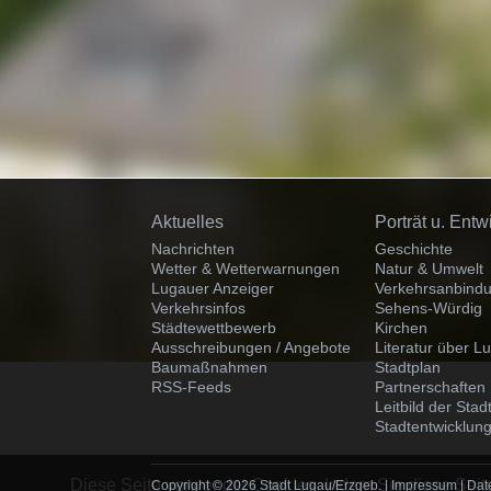
Navigation
Navigation
Aktuelles
Porträt u. Entw
überspringen
überspringen
Nachrichten
Geschichte
Wetter & Wetterwarnungen
Natur & Umwelt
Lugauer Anzeiger
Verkehrsanbind
Verkehrsinfos
Sehens-Würdig
Städtewettbewerb
Kirchen
Ausschreibungen / Angebote
Literatur über L
Baumaßnahmen
Stadtplan
RSS-Feeds
Partnerschaften
Leitbild der Sta
Stadtentwicklung
Diese Seite verwendet Cookies. Indem Sie diese Seite
Copyright © 2026 Stadt Lugau/Erzgeb. |
Impressum
|
Dat