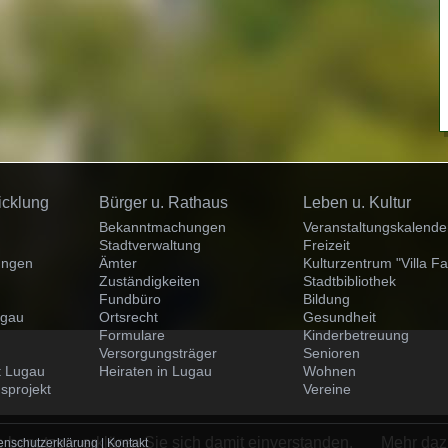
Navigation
Navigation
icklung
Bürger u. Rathaus
Leben u. Kultur
überspringen
überspringen
Bekanntmachungen
Veranstaltungskalende
Stadtverwaltung
Freizeit
ungen
Ämter
Kulturzentrum "Villa Fa
Zuständigkeiten
Stadtbibliothek
Fundbüro
Bildung
ugau
Ortsrecht
Gesundheit
Formulare
Kinderbetreuung
Versorgungsträger
Senioren
dt Lugau
Heiraten in Lugau
Wohnen
sprojekt
Vereine
 benutzen, erklären Sie sich damit einverstanden.
Mehr daz
enschutzerklärung
|
Kontakt