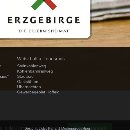
Navigation
Wirtschaft u. Tourismus
überspringen
r
Steinkohlenweg
Kohlenbahnradweg
cius"
Stadtbad
Gaststätten
Übernachten
Gewerbegebiet Hoffeld
u in der Datenschutzerklärung
Einverstanden
Design by
cts
/ Kanal 1 Medienproduktion