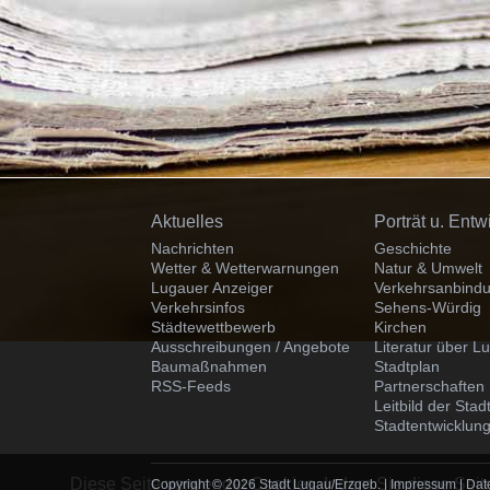
Navigation
Navigation
Aktuelles
Porträt u. Entw
überspringen
überspringen
Nachrichten
Geschichte
Wetter & Wetterwarnungen
Natur & Umwelt
Lugauer Anzeiger
Verkehrsanbind
Verkehrsinfos
Sehens-Würdig
Städtewettbewerb
Kirchen
Ausschreibungen / Angebote
Literatur über L
Baumaßnahmen
Stadtplan
RSS-Feeds
Partnerschaften
Leitbild der Sta
Stadtentwicklung
Diese Seite verwendet Cookies. Indem Sie diese Seite
Copyright © 2026 Stadt Lugau/Erzgeb. |
Impressum
|
Dat