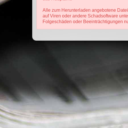
Alle zum Herunterladen angebotene Dateie
auf Viren oder andere Schadsoftware unte
Folgeschäden oder Beeinträchtigungen nur