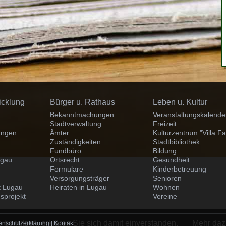
Navigation
Navigation
icklung
Bürger u. Rathaus
Leben u. Kultur
überspringen
überspringen
Bekanntmachungen
Veranstaltungskalende
Stadtverwaltung
Freizeit
ungen
Ämter
Kulturzentrum "Villa Fa
Zuständigkeiten
Stadtbibliothek
Fundbüro
Bildung
ugau
Ortsrecht
Gesundheit
Formulare
Kinderbetreuung
Versorgungsträger
Senioren
dt Lugau
Heiraten in Lugau
Wohnen
sprojekt
Vereine
 benutzen, erklären Sie sich damit einverstanden.
Mehr daz
enschutzerklärung
|
Kontakt