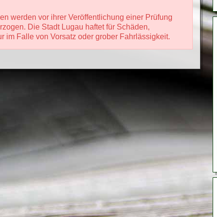
n werden vor ihrer Veröffentlichung einer Prüfung
rzogen. Die Stadt Lugau haftet für Schäden,
 im Falle von Vorsatz oder grober Fahrlässigkeit.