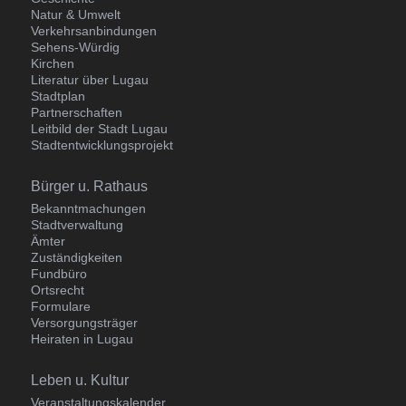
Natur & Umwelt
Verkehrsanbindungen
Sehens-Würdig
Kirchen
Literatur über Lugau
Stadtplan
Partnerschaften
Leitbild der Stadt Lugau
Stadtentwicklungsprojekt
Navigation
Bürger u. Rathaus
überspringen
Bekanntmachungen
Stadtverwaltung
Ämter
Zuständigkeiten
Fundbüro
Ortsrecht
Formulare
Versorgungsträger
Heiraten in Lugau
Navigation
Leben u. Kultur
überspringen
Veranstaltungskalender