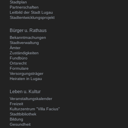
Stadtplan
Partnerschaften
Leitbild der Stadt Lugau
Stadtentwicklungsprojekt
Navigation
Bürger u. Rathaus
überspringen
Bekanntmachungen
Stadtverwaltung
Ämter
Zuständigkeiten
Fundbüro
Ortsrecht
Formulare
Versorgungsträger
Heiraten in Lugau
Navigation
Leben u. Kultur
überspringen
Veranstaltungskalender
Freizeit
Kulturzentrum "Villa Facius"
Stadtbibliothek
Bildung
Gesundheit