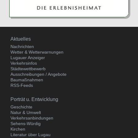
Navigation
Aktuelles
überspringen
Nachrichten
Wetter & Wetterwarnungen
Lugauer Anzeiger
Verkehrsinfos
Städtewettbewerb
Ausschreibungen / Angebote
Baumaßnahmen
RSS-Feeds
Navigation
Porträt u. Entwicklung
überspringen
Geschichte
Natur & Umwelt
Verkehrsanbindungen
Sehens-Würdig
Kirchen
Literatur über Lugau