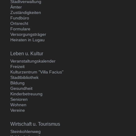
Stadtverwaltung
Ämter
Zuständigkeiten
Fundbüro
Ortsrecht
Formulare
Versorgungsträger
Heiraten in Lugau
Navigation
Leben u. Kultur
überspringen
Veranstaltungskalender
Freizeit
Kulturzentrum "Villa Facius"
Stadtbibliothek
Bildung
Gesundheit
Kinderbetreuung
Senioren
Wohnen
Vereine
Navigation
Wirtschaft u. Tourismus
überspringen
Steinkohlenweg