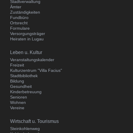
Stadtverwaltung
Ämter
Zuständigkeiten
Fundbüro
Ortsrecht
Formulare
Versorgungsträger
Heiraten in Lugau
Navigation
Leben u. Kultur
überspringen
Veranstaltungskalender
Freizeit
Kulturzentrum "Villa Facius"
Stadtbibliothek
Bildung
Gesundheit
Kinderbetreuung
Senioren
Wohnen
Vereine
Navigation
Wirtschaft u. Tourismus
überspringen
Steinkohlenweg