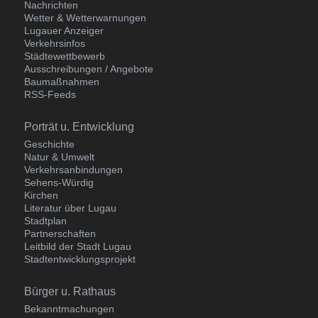
Nachrichten
Wetter & Wetterwarnungen
Lugauer Anzeiger
Verkehrsinfos
Städtewettbewerb
Ausschreibungen / Angebote
Baumaßnahmen
RSS-Feeds
Navigation
Porträt u. Entwicklung
überspringen
Geschichte
Natur & Umwelt
Verkehrsanbindungen
Sehens-Würdig
Kirchen
Literatur über Lugau
Stadtplan
Partnerschaften
Leitbild der Stadt Lugau
Stadtentwicklungsprojekt
Navigation
Bürger u. Rathaus
überspringen
Bekanntmachungen