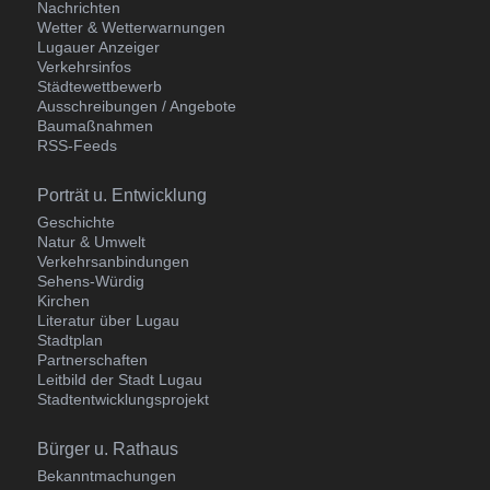
Nachrichten
Wetter & Wetterwarnungen
Lugauer Anzeiger
Verkehrsinfos
Städtewettbewerb
Ausschreibungen / Angebote
Baumaßnahmen
RSS-Feeds
Navigation
Porträt u. Entwicklung
überspringen
Geschichte
Natur & Umwelt
Verkehrsanbindungen
Sehens-Würdig
Kirchen
Literatur über Lugau
Stadtplan
Partnerschaften
Leitbild der Stadt Lugau
Stadtentwicklungsprojekt
Navigation
Bürger u. Rathaus
überspringen
Bekanntmachungen