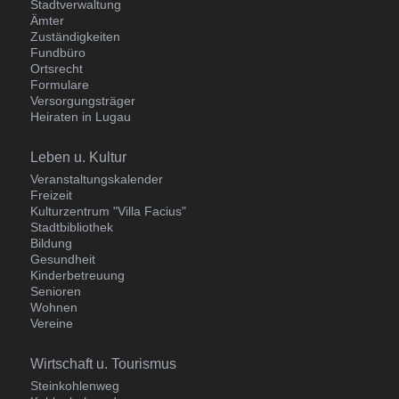
Stadtverwaltung
Ämter
Zuständigkeiten
Fundbüro
Ortsrecht
Formulare
Versorgungsträger
Heiraten in Lugau
Navigation
Leben u. Kultur
überspringen
Veranstaltungskalender
Freizeit
Kulturzentrum "Villa Facius"
Stadtbibliothek
Bildung
Gesundheit
Kinderbetreuung
Senioren
Wohnen
Vereine
Navigation
Wirtschaft u. Tourismus
überspringen
Steinkohlenweg