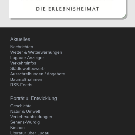
Navigation
Aktuelles
überspringen
Nachrichten
Wetter & Wetterwarnungen
Lugauer Anzeiger
Verkehrsinfos
Städtewettbewerb
Ausschreibungen / Angebote
Baumaßnahmen
RSS-Feeds
Navigation
Porträt u. Entwicklung
überspringen
Geschichte
Natur & Umwelt
Verkehrsanbindungen
Sehens-Würdig
Kirchen
Literatur über Lugau