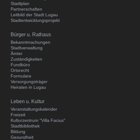
Stadtplan
Partnerschaften
Leitbild der Stadt Lugau
Stadtentwicklungsprojekt
Navigation
Bürger u. Rathaus
überspringen
Bekanntmachungen
Stadtverwaltung
Ämter
Zuständigkeiten
Fundbüro
Ortsrecht
Formulare
Versorgungsträger
Heiraten in Lugau
Navigation
Leben u. Kultur
überspringen
Veranstaltungskalender
Freizeit
Kulturzentrum "Villa Facius"
Stadtbibliothek
Bildung
Gesundheit