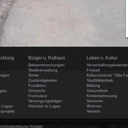
Navigation
Navigation
icklung
Bürger u. Rathaus
Leben u. Kultur
überspringen
überspringen
Bekanntmachungen
Veranstaltungskalende
Stadtverwaltung
Freizeit
ungen
Ämter
Kulturzentrum "Villa Fa
Zuständigkeiten
Stadtbibliothek
Fundbüro
Bildung
ugau
Ortsrecht
Gesundheit
Formulare
Kinderbetreuung
Versorgungsträger
Senioren
dt Lugau
Heiraten in Lugau
Wohnen
sprojekt
Vereine
 benutzen, erklären Sie sich damit einverstanden.
Mehr daz
enschutzerklärung
|
Kontakt