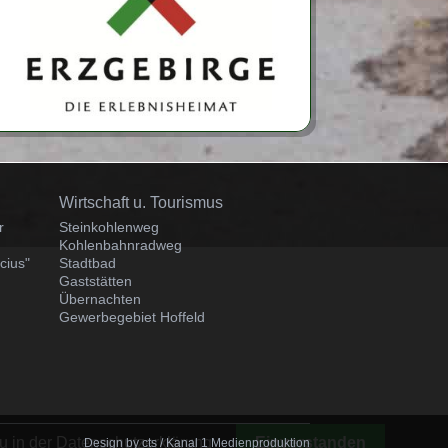
Navigation
Wirtschaft u. Tourismus
überspringen
r
Steinkohlenweg
Kohlenbahnradweg
cius"
Stadtbad
Gaststätten
Übernachten
Gewerbegebiet Hoffeld
u in der Datenschutzerklärung
Einverstanden
Design by
cts
/ Kanal 1 Medienproduktion