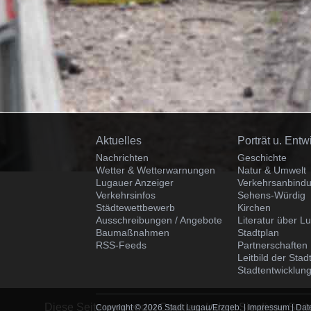
Navigation
Navigation
Aktuelles
Porträt u. Entw
überspringen
überspringen
Nachrichten
Geschichte
Wetter & Wetterwarnungen
Natur & Umwelt
Lugauer Anzeiger
Verkehrsanbind
Verkehrsinfos
Sehens-Würdig
Städtewettbewerb
Kirchen
Ausschreibungen / Angebote
Literatur über L
Baumaßnahmen
Stadtplan
RSS-Feeds
Partnerschaften
Leitbild der Sta
Stadtentwicklung
Diese Seite verwendet Cookies. Indem Sie diese Seite
Copyright © 2026 Stadt Lugau/Erzgeb. |
Impressum
|
Dat