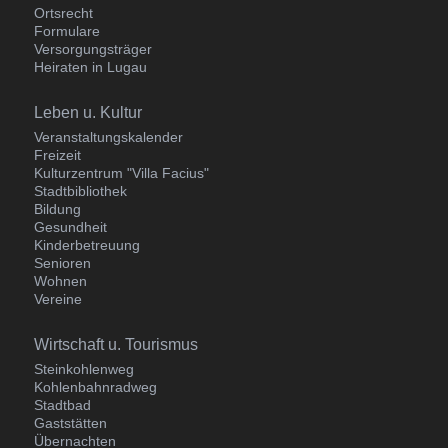
Ortsrecht
Formulare
Versorgungsträger
Heiraten in Lugau
Navigation
Leben u. Kultur
überspringen
Veranstaltungskalender
Freizeit
Kulturzentrum "Villa Facius"
Stadtbibliothek
Bildung
Gesundheit
Kinderbetreuung
Senioren
Wohnen
Vereine
Navigation
Wirtschaft u. Tourismus
überspringen
Steinkohlenweg
Kohlenbahnradweg
Stadtbad
Gaststätten
Übernachten