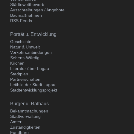
Städtewettbewerb
Ausschreibungen / Angebote
Baumaßnahmen
RSS-Feeds
Navigation
Porträt u. Entwicklung
überspringen
Geschichte
Natur & Umwelt
Verkehrsanbindungen
Sehens-Würdig
Kirchen
Literatur über Lugau
Stadtplan
Partnerschaften
Leitbild der Stadt Lugau
Stadtentwicklungsprojekt
Navigation
Bürger u. Rathaus
überspringen
Bekanntmachungen
Stadtverwaltung
Ämter
Zuständigkeiten
Fundbüro