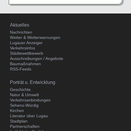
Navigation
Aktuelles
überspringen
Nachrichten
Wetter & Wetterwarnungen
Lugauer Anzeiger
Verkehrsinfos
Städtewettbewerb
Ausschreibungen / Angebote
Baumaßnahmen
RSS-Feeds
Navigation
Porträt u. Entwicklung
überspringen
Geschichte
Natur & Umwelt
Verkehrsanbindungen
Sehens-Würdig
Kirchen
Literatur über Lugau
Stadtplan
Partnerschaften