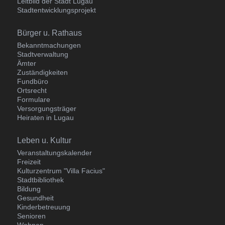
Leitbild der Stadt Lugau
Stadtentwicklungsprojekt
Navigation
Bürger u. Rathaus
überspringen
Bekanntmachungen
Stadtverwaltung
Ämter
Zuständigkeiten
Fundbüro
Ortsrecht
Formulare
Versorgungsträger
Heiraten in Lugau
Navigation
Leben u. Kultur
überspringen
Veranstaltungskalender
Freizeit
Kulturzentrum "Villa Facius"
Stadtbibliothek
Bildung
Gesundheit
Kinderbetreuung
Senioren