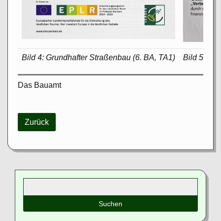
Bild 4: Grundhafter Straßenbau (6. BA, TA1)
Bild 5: Um
Das Bauamt
Zurück
Suchbegriffe